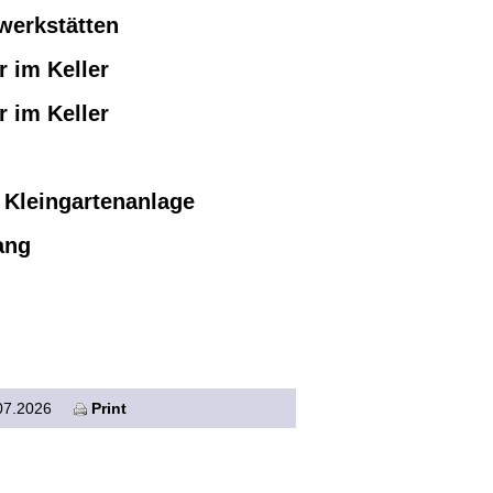
werkstätten
r im Keller
r im Keller
 Kleingartenanlage
ang
07.07.2026
Print