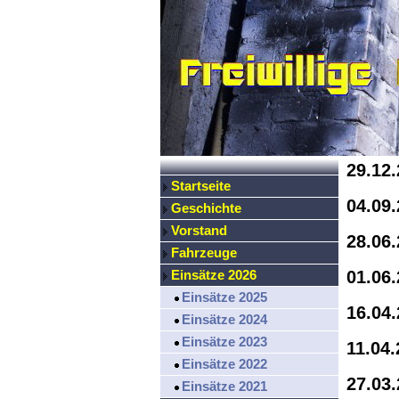
29.12
Startseite
04.09
Geschichte
Vorstand
28.06
Fahrzeuge
Einsätze 2026
01.06
Einsätze 2025
16.04
Einsätze 2024
Einsätze 2023
11.04
Einsätze 2022
27.03
Einsätze 2021