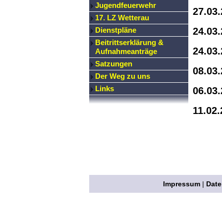
Jugendfeuerwehr
27.03
17. LZ Wetterau
Dienstpläne
24.03.
Beitrittserklärung &
24.03.
Aufnahmeanträge
Satzungen
08.03
Der Weg zu uns
Links
06.03
11.02
Impressum
|
Date