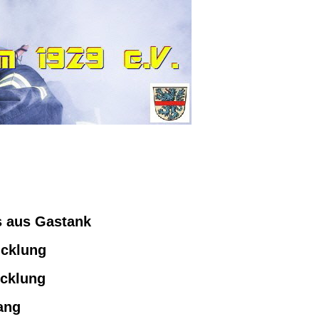
s aus Gastank
icklung
icklung
ang